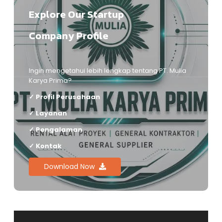
Explore Our Startup
Company Profile
Ingin mengetahui lebih lengkap tentang PT. Mulia
Karya Prima?
✓ Profil Perusahaan
✓ Layanan
✓ Pengalaman
✓ Kontak
Download Now