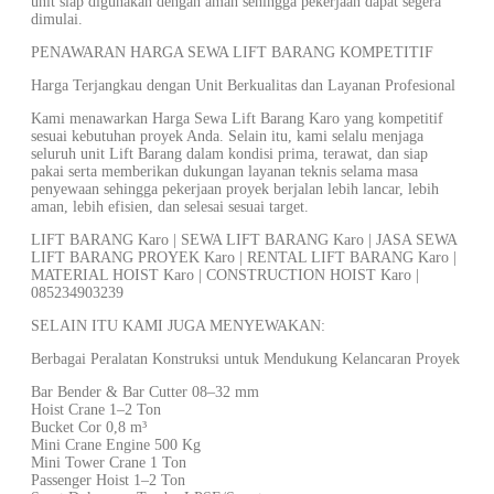
unit siap digunakan dengan aman sehingga pekerjaan dapat segera
dimulai.
PENAWARAN HARGA SEWA LIFT BARANG KOMPETITIF
Harga Terjangkau dengan Unit Berkualitas dan Layanan Profesional
Kami menawarkan Harga Sewa Lift Barang Karo yang kompetitif
sesuai kebutuhan proyek Anda. Selain itu, kami selalu menjaga
seluruh unit Lift Barang dalam kondisi prima, terawat, dan siap
pakai serta memberikan dukungan layanan teknis selama masa
penyewaan sehingga pekerjaan proyek berjalan lebih lancar, lebih
aman, lebih efisien, dan selesai sesuai target.
LIFT BARANG Karo | SEWA LIFT BARANG Karo | JASA SEWA
LIFT BARANG PROYEK Karo | RENTAL LIFT BARANG Karo |
MATERIAL HOIST Karo | CONSTRUCTION HOIST Karo |
085234903239
SELAIN ITU KAMI JUGA MENYEWAKAN:
Berbagai Peralatan Konstruksi untuk Mendukung Kelancaran Proyek
Bar Bender & Bar Cutter 08–32 mm
Hoist Crane 1–2 Ton
Bucket Cor 0,8 m³
Mini Crane Engine 500 Kg
Mini Tower Crane 1 Ton
Passenger Hoist 1–2 Ton