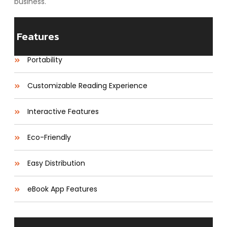
business.
Features
Portability
Customizable Reading Experience
Interactive Features
Eco-Friendly
Easy Distribution
eBook App Features