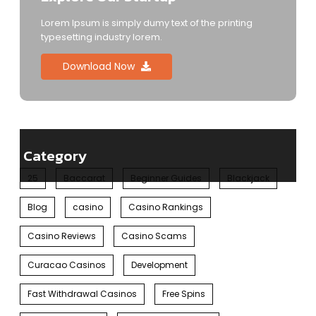
Lorem Ipsum is simply dumy text of the printing
typesetting industry lorem.
Download Now
Category
25
Baccarat
Beginner Guides
Blackjack
Blog
casino
Casino Rankings
Casino Reviews
Casino Scams
Curacao Casinos
Development
Fast Withdrawal Casinos
Free Spins