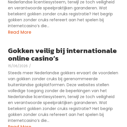
Nederlandse licentiesysteem, terwijl ze toch veiligheid
en verantwoorde speelpraktijken garanderen. Wat
betekent gokken zonder cruks registratie? Het begrip
gokken zonder cruks refereert aan het spelen bij
internetcasino’s die...
Read More
Gokken veilig bij internationale
online casino’s
15/06/2026
/
Steeds meer Nederlandse gokkers ervaart de voordelen
van gokken zonder cruks bij gerenommeerde
buitenlandse gokplatformen. Deze websites stellen
volledige toegang zonder de beperkingen van het
Nederlandse licentiesysteem, terwijl ze toch veiligheid
en verantwoorde speelpraktijken garanderen. Wat
betekent gokken zonder cruks registratie? Het begrip
gokken zonder cruks refereert aan het spelen bij
internetcasino’s die...
Read More