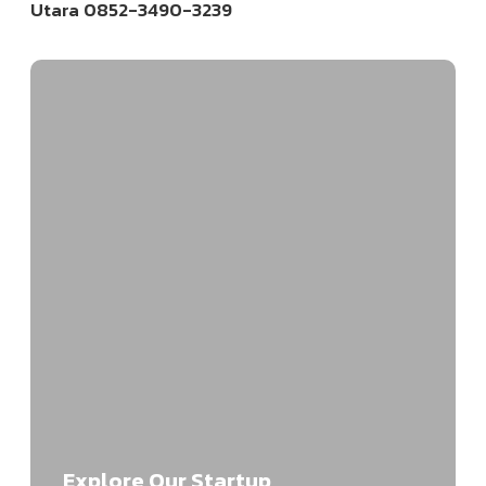
Utara 0852-3490-3239
Explore Our Startup