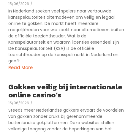
15/06/2026
/
In Nederland zoeken veel spelers naar vertrouwde
kansspelautoriteit alternatieven om veilig en legaal
online te gokken. De markt heeft meerdere
mogelijkheden voor wie zoekt naar alternatieven buiten
de officiële toezichthouder. Wat is de
Kansspelautoriteit en waarom licenties essentieel zijn
De Kansspelautoriteit (KSA) is de officiële
toezichthouder op de kansspelmarkt in Nederland en
geeft...
Read More
Gokken veilig bij internationale
online casino’s
15/06/2026
/
Steeds meer Nederlandse gokkers ervaart de voordelen
van gokken zonder cruks bij gerenommeerde
buitenlandse gokplatformen. Deze websites stellen
volledige toegang zonder de beperkingen van het