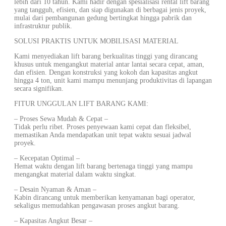
lebih dari 10 tahun. Kami hadir dengan spesialisasi rental lift barang
yang tangguh, efisien, dan siap digunakan di berbagai jenis proyek,
mulai dari pembangunan gedung bertingkat hingga pabrik dan
infrastruktur publik.
SOLUSI PRAKTIS UNTUK MOBILISASI MATERIAL
Kami menyediakan lift barang berkualitas tinggi yang dirancang
khusus untuk mengangkut material antar lantai secara cepat, aman,
dan efisien. Dengan konstruksi yang kokoh dan kapasitas angkut
hingga 4 ton, unit kami mampu menunjang produktivitas di lapangan
secara signifikan.
FITUR UNGGULAN LIFT BARANG KAMI:
– Proses Sewa Mudah & Cepat –
Tidak perlu ribet. Proses penyewaan kami cepat dan fleksibel,
memastikan Anda mendapatkan unit tepat waktu sesuai jadwal
proyek.
– Kecepatan Optimal –
Hemat waktu dengan lift barang bertenaga tinggi yang mampu
mengangkat material dalam waktu singkat.
– Desain Nyaman & Aman –
Kabin dirancang untuk memberikan kenyamanan bagi operator,
sekaligus memudahkan pengawasan proses angkut barang.
– Kapasitas Angkut Besar –