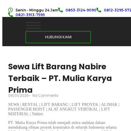
Senin - Minggu 24 Jam
0853-3124-9090
0812-3295-57
0821-3913-7595
HUBUNGI KAMI
Sewa Lift Barang Nabire
Terbaik – PT. Mulia Karya
Prima
09/01/2026
-
No Comments
SEWA | RENTAL | LIFT BARANG | LIFT PROYEK | ALIMAK |
PASSENGER HOIST | ALAT ANGKUT VERTIKAL | LIFT
MATERIAL | Nabire
PT. Mulia Karya Prima telah menjadi mitra andalan dalam
mendukung ribuan proyek konstruksi di seluruh Indonesia selama