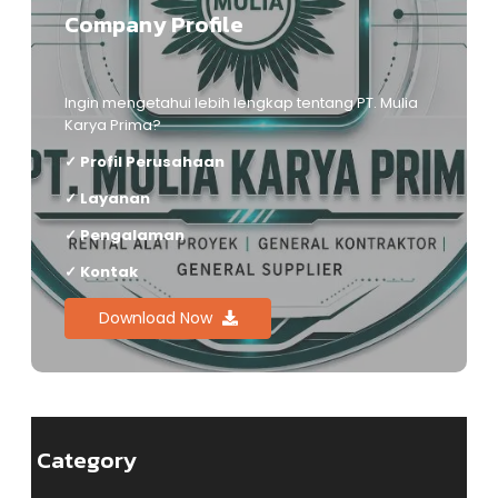
Company Profile
Ingin mengetahui lebih lengkap tentang PT. Mulia
Karya Prima?
✓ Profil Perusahaan
✓ Layanan
✓ Pengalaman
✓ Kontak
Download Now
Category