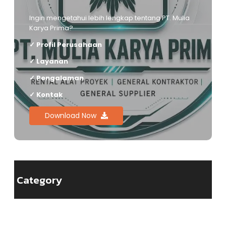
Ingin mengetahui lebih lengkap tentang PT. Mulia
Karya Prima?
✓ Profil Perusahaan
✓ Layanan
✓ Pengalaman
✓ Kontak
Download Now
Category