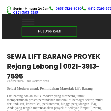
Senin - Minggu 24 Jam
0853-3124-9090
0812-3295-57
0821-3913-7595
HUBUNGI KAMI
SEWA LIFT BARANG PROYEK
Rejang Lebong | 0821-3913-
7595
24/12/2024
-
No Comments
Solusi Modern untuk Pemindahan Material: Lift Barang
Lift barang adalah solusi modern yang dirancang untuk
mempermudah proses pemindahan material di berbagai sektor, mulai
dari industri, konstruksi, perkantoran, hingga pergudangan. Bagi
Anda yang tengah merencanakan proyek di wilayah Empat Lawang,