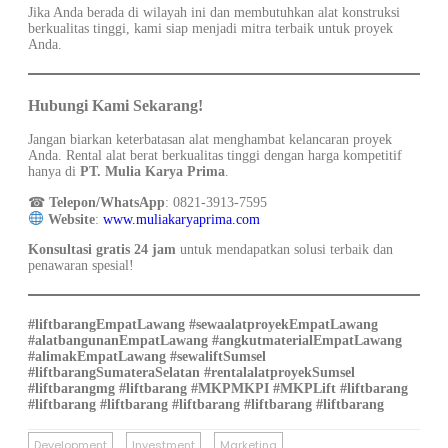
Jika Anda berada di wilayah ini dan membutuhkan alat konstruksi
berkualitas tinggi, kami siap menjadi mitra terbaik untuk proyek
Anda.
Hubungi Kami Sekarang!
Jangan biarkan keterbatasan alat menghambat kelancaran proyek
Anda. Rental alat berat berkualitas tinggi dengan harga kompetitif
hanya di
PT. Mulia Karya Prima
.
☎
Telepon/WhatsApp
:
0821-3913-7595
Website
:
www.muliakaryaprima.com
Konsultasi gratis 24 jam
untuk mendapatkan solusi terbaik dan
penawaran spesial!
#liftbarangEmpatLawang #sewaalatproyekEmpatLawang
#alatbangunanEmpatLawang #angkutmaterialEmpatLawang
#alimakEmpatLawang #sewaliftSumsel
#liftbarangSumateraSelatan #rentalalatproyekSumsel
#liftbarangmg #liftbarang #MKPMKPI #MKPLift #liftbarang
#liftbarang #liftbarang #liftbarang #liftbarang #liftbarang
Development
Investment
Marketing