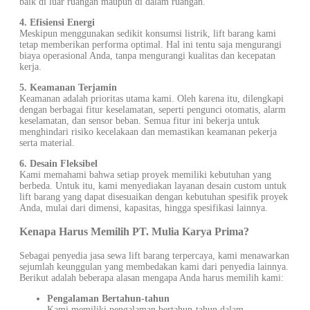
baik di luar ruangan maupun di dalam ruangan.
4. Efisiensi Energi
Meskipun menggunakan sedikit konsumsi listrik, lift barang kami
tetap memberikan performa optimal. Hal ini tentu saja mengurangi
biaya operasional Anda, tanpa mengurangi kualitas dan kecepatan
kerja.
5. Keamanan Terjamin
Keamanan adalah prioritas utama kami. Oleh karena itu, dilengkapi
dengan berbagai fitur keselamatan, seperti pengunci otomatis, alarm
keselamatan, dan sensor beban. Semua fitur ini bekerja untuk
menghindari risiko kecelakaan dan memastikan keamanan pekerja
serta material.
6. Desain Fleksibel
Kami memahami bahwa setiap proyek memiliki kebutuhan yang
berbeda. Untuk itu, kami menyediakan layanan desain custom untuk
lift barang yang dapat disesuaikan dengan kebutuhan spesifik proyek
Anda, mulai dari dimensi, kapasitas, hingga spesifikasi lainnya.
Kenapa Harus Memilih PT. Mulia Karya Prima?
Sebagai penyedia jasa sewa lift barang terpercaya, kami menawarkan
sejumlah keunggulan yang membedakan kami dari penyedia lainnya.
Berikut adalah beberapa alasan mengapa Anda harus memilih kami:
Pengalaman Bertahun-tahun
Kami memiliki pengalaman bertahun-tahun dalam