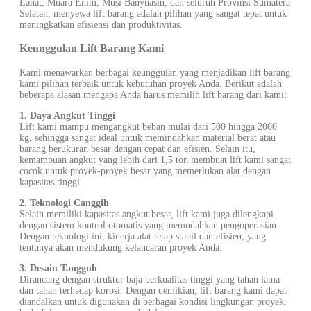
Lahat, Muara Enim, Musi Banyuasin, dan seluruh Provinsi Sumatera
Selatan, menyewa lift barang adalah pilihan yang sangat tepat untuk
meningkatkan efisiensi dan produktivitas.
Keunggulan Lift Barang Kami
Kami menawarkan berbagai keunggulan yang menjadikan lift barang
kami pilihan terbaik untuk kebutuhan proyek Anda. Berikut adalah
beberapa alasan mengapa Anda harus memilih lift barang dari kami:
1. Daya Angkut Tinggi
Lift kami mampu mengangkut beban mulai dari 500 hingga 2000
kg, sehingga sangat ideal untuk memindahkan material berat atau
barang berukuran besar dengan cepat dan efisien. Selain itu,
kemampuan angkut yang lebih dari 1,5 ton membuat lift kami sangat
cocok untuk proyek-proyek besar yang memerlukan alat dengan
kapasitas tinggi.
2. Teknologi Canggih
Selain memiliki kapasitas angkut besar, lift kami juga dilengkapi
dengan sistem kontrol otomatis yang memudahkan pengoperasian.
Dengan teknologi ini, kinerja alat tetap stabil dan efisien, yang
tentunya akan mendukung kelancaran proyek Anda.
3. Desain Tangguh
Dirancang dengan struktur baja berkualitas tinggi yang tahan lama
dan tahan terhadap korosi. Dengan demikian, lift barang kami dapat
diandalkan untuk digunakan di berbagai kondisi lingkungan proyek,