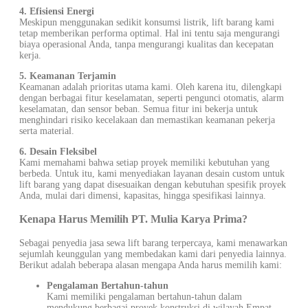
4. Efisiensi Energi
Meskipun menggunakan sedikit konsumsi listrik, lift barang kami
tetap memberikan performa optimal. Hal ini tentu saja mengurangi
biaya operasional Anda, tanpa mengurangi kualitas dan kecepatan
kerja.
5. Keamanan Terjamin
Keamanan adalah prioritas utama kami. Oleh karena itu, dilengkapi
dengan berbagai fitur keselamatan, seperti pengunci otomatis, alarm
keselamatan, dan sensor beban. Semua fitur ini bekerja untuk
menghindari risiko kecelakaan dan memastikan keamanan pekerja
serta material.
6. Desain Fleksibel
Kami memahami bahwa setiap proyek memiliki kebutuhan yang
berbeda. Untuk itu, kami menyediakan layanan desain custom untuk
lift barang yang dapat disesuaikan dengan kebutuhan spesifik proyek
Anda, mulai dari dimensi, kapasitas, hingga spesifikasi lainnya.
Kenapa Harus Memilih PT. Mulia Karya Prima?
Sebagai penyedia jasa sewa lift barang terpercaya, kami menawarkan
sejumlah keunggulan yang membedakan kami dari penyedia lainnya.
Berikut adalah beberapa alasan mengapa Anda harus memilih kami:
Pengalaman Bertahun-tahun
Kami memiliki pengalaman bertahun-tahun dalam
mendukung berbagai proyek konstruksi di wilayah Empat