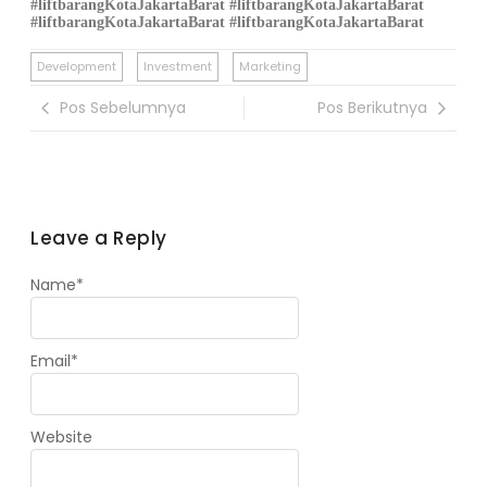
#liftbarang
KotaJakartaBarat
#liftbarang
KotaJakartaBarat
#liftbarang
KotaJakartaBarat
#liftbarangKotaJakartaBarat
Development
Investment
Marketing
Pos Sebelumnya
Pos Berikutnya
Leave a Reply
Name
*
Email
*
Website