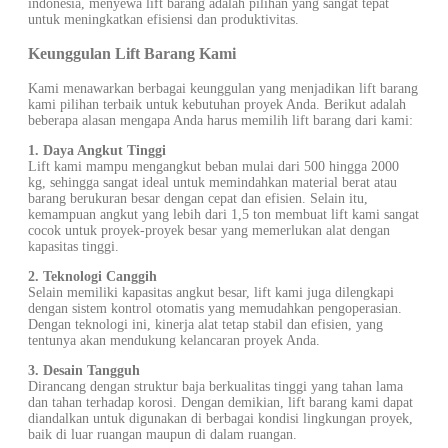
indonesia, menyewa lift barang adalah pilihan yang sangat tepat
untuk meningkatkan efisiensi dan produktivitas.
Keunggulan Lift Barang Kami
Kami menawarkan berbagai keunggulan yang menjadikan lift barang
kami pilihan terbaik untuk kebutuhan proyek Anda. Berikut adalah
beberapa alasan mengapa Anda harus memilih lift barang dari kami:
1. Daya Angkut Tinggi
Lift kami mampu mengangkut beban mulai dari 500 hingga 2000
kg, sehingga sangat ideal untuk memindahkan material berat atau
barang berukuran besar dengan cepat dan efisien. Selain itu,
kemampuan angkut yang lebih dari 1,5 ton membuat lift kami sangat
cocok untuk proyek-proyek besar yang memerlukan alat dengan
kapasitas tinggi.
2. Teknologi Canggih
Selain memiliki kapasitas angkut besar, lift kami juga dilengkapi
dengan sistem kontrol otomatis yang memudahkan pengoperasian.
Dengan teknologi ini, kinerja alat tetap stabil dan efisien, yang
tentunya akan mendukung kelancaran proyek Anda.
3. Desain Tangguh
Dirancang dengan struktur baja berkualitas tinggi yang tahan lama
dan tahan terhadap korosi. Dengan demikian, lift barang kami dapat
diandalkan untuk digunakan di berbagai kondisi lingkungan proyek,
baik di luar ruangan maupun di dalam ruangan.