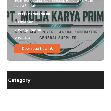
Ingin mengetahui lebih lengkap tentang PT. Mulia
Karya Prima?
✓ Profil Perusahaan
✓ Layanan
✓ Pengalaman
✓ Kontak
Download Now
Category