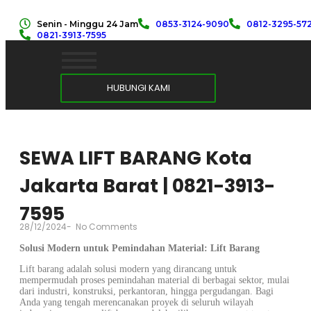
Senin - Minggu 24 Jam
0853-3124-9090
0812-3295-57
0821-3913-7595
HUBUNGI KAMI
SEWA LIFT BARANG Kota
Jakarta Barat | 0821-3913-
7595
28/12/2024
-
No Comments
Solusi Modern untuk Pemindahan Material: Lift Barang
Lift barang adalah solusi modern yang dirancang untuk
mempermudah proses pemindahan material di berbagai sektor, mulai
dari industri, konstruksi, perkantoran, hingga pergudangan. Bagi
Anda yang tengah merencanakan proyek di seluruh wilayah