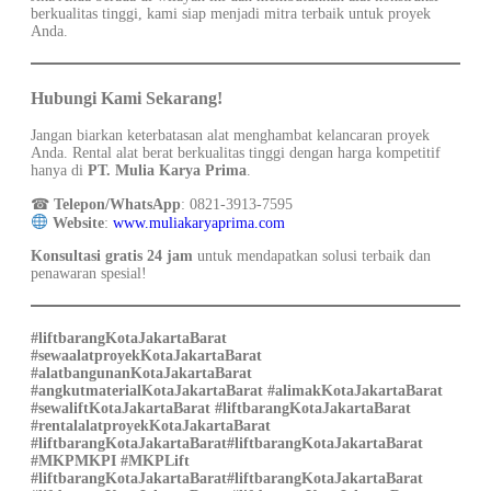
berkualitas tinggi, kami siap menjadi mitra terbaik untuk proyek
Anda.
Hubungi Kami Sekarang!
Jangan biarkan keterbatasan alat menghambat kelancaran proyek
Anda. Rental alat berat berkualitas tinggi dengan harga kompetitif
hanya di
PT. Mulia Karya Prima
.
☎
Telepon/WhatsApp
:
0821-3913-7595
Website
:
www.muliakaryaprima.com
Konsultasi gratis 24 jam
untuk mendapatkan solusi terbaik dan
penawaran spesial!
#liftbarang
KotaJakartaBarat
#sewaalatproyek
KotaJakartaBarat
#alatbangunan
KotaJakartaBarat
#angkutmaterial
KotaJakartaBarat
#alimak
KotaJakartaBarat
#sewalift
KotaJakartaBarat
#liftbarang
KotaJakartaBarat
#rentalalatproyekKotaJakartaBarat
#liftbarang
KotaJakartaBarat
#liftbarang
KotaJakartaBarat
#MKPMKPI #MKPLift
#liftbarang
KotaJakartaBarat
#liftbarang
KotaJakartaBarat