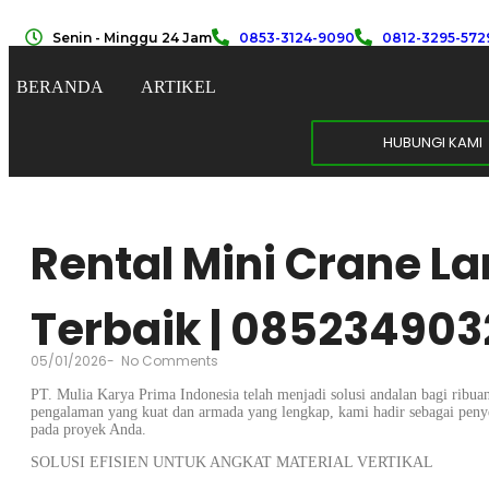
Senin - Minggu 24 Jam
0853-3124-9090
0812-3295-572
BERANDA
ARTIKEL
HUBUNGI KAMI
Rental Mini Crane L
Terbaik | 085234903
05/01/2026
-
No Comments
PT. Mulia Karya Prima Indonesia telah menjadi solusi andalan bagi ribuan
pengalaman yang kuat dan armada yang lengkap, kami hadir sebagai penye
pada proyek Anda.
SOLUSI EFISIEN UNTUK ANGKAT MATERIAL VERTIKAL