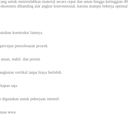
ncang untuk memindahkan material secara cepat dan aman hingga ketinggian 40
f ekonomis dibanding alat angkut konvensional, karena mampu bekerja optimal
utuhan konstruksi lainnya.
percepat penyelesaian proyek.
man, stabil, dan presisi.
gkutan vertikal tanpa biaya berlebih.
kapan saja.
p digunakan untuk pekerjaan intensif.
masa sewa.