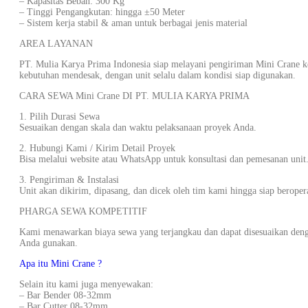
– Kapasitas Beban: 300 Kg
– Tinggi Pengangkutan: hingga ±50 Meter
– Sistem kerja stabil & aman untuk berbagai jenis material
AREA LAYANAN
PT. Mulia Karya Prima Indonesia siap melayani pengiriman Mini Crane k
kebutuhan mendesak, dengan unit selalu dalam kondisi siap digunakan.
CARA SEWA Mini Crane DI PT. MULIA KARYA PRIMA
1. Pilih Durasi Sewa
Sesuaikan dengan skala dan waktu pelaksanaan proyek Anda.
2. Hubungi Kami / Kirim Detail Proyek
Bisa melalui website atau WhatsApp untuk konsultasi dan pemesanan unit
3. Pengiriman & Instalasi
Unit akan dikirim, dipasang, dan dicek oleh tim kami hingga siap beroper
PHARGA SEWA KOMPETITIF
Kami menawarkan biaya sewa yang terjangkau dan dapat disesuaikan deng
Anda gunakan.
Apa itu Mini Crane ?
Selain itu kami juga menyewakan:
– Bar Bender 08-32mm
– Bar Cutter 08-32mm