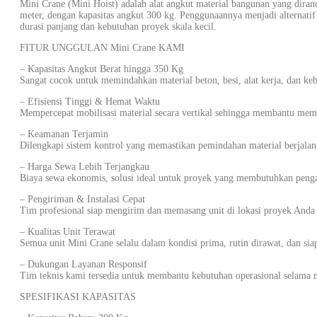
Mini Crane (Mini Hoist) adalah alat angkut material bangunan yang dira
meter, dengan kapasitas angkut 300 kg. Penggunaannya menjadi alternati
durasi panjang dan kebutuhan proyek skala kecil.
FITUR UNGGULAN Mini Crane KAMI
– Kapasitas Angkut Berat hingga 350 Kg
Sangat cocok untuk memindahkan material beton, besi, alat kerja, dan keb
– Efisiensi Tinggi & Hemat Waktu
Mempercepat mobilisasi material secara vertikal sehingga membantu mem
– Keamanan Terjamin
Dilengkapi sistem kontrol yang memastikan pemindahan material berjalan a
– Harga Sewa Lebih Terjangkau
Biaya sewa ekonomis, solusi ideal untuk proyek yang membutuhkan pengan
– Pengiriman & Instalasi Cepat
Tim profesional siap mengirim dan memasang unit di lokasi proyek Anda 
– Kualitas Unit Terawat
Semua unit Mini Crane selalu dalam kondisi prima, rutin dirawat, dan sia
– Dukungan Layanan Responsif
Tim teknis kami tersedia untuk membantu kebutuhan operasional selama 
SPESIFIKASI KAPASITAS