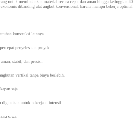
ncang untuk memindahkan material secara cepat dan aman hingga ketinggian 40
f ekonomis dibanding alat angkut konvensional, karena mampu bekerja optimal
utuhan konstruksi lainnya.
percepat penyelesaian proyek.
man, stabil, dan presisi.
gkutan vertikal tanpa biaya berlebih.
kapan saja.
p digunakan untuk pekerjaan intensif.
masa sewa.