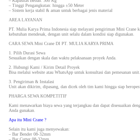
– Kapasitas Beban: 300 Kg
– Tinggi Pengangkutan: hingga ±50 Meter
– Sistem kerja stabil & aman untuk berbagai jenis material
AREA LAYANAN
PT. Mulia Karya Prima Indonesia siap melayani pengiriman Mini Crane k
kebutuhan mendesak, dengan unit selalu dalam kondisi siap digunakan.
CARA SEWA Mini Crane DI PT. MULIA KARYA PRIMA
1. Pilih Durasi Sewa
Sesuaikan dengan skala dan waktu pelaksanaan proyek Anda.
2. Hubungi Kami / Kirim Detail Proyek
Bisa melalui website atau WhatsApp untuk konsultasi dan pemesanan unit
3. Pengiriman & Instalasi
Unit akan dikirim, dipasang, dan dicek oleh tim kami hingga siap beroper
PHARGA SEWA KOMPETITIF
Kami menawarkan biaya sewa yang terjangkau dan dapat disesuaikan deng
Anda gunakan.
Apa itu Mini Crane ?
Selain itu kami juga menyewakan:
– Bar Bender 08-32mm
– Bar Cutter 08-32mm