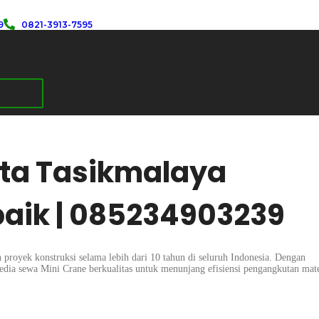
9
0821-3913-7595
ota Tasikmalaya
baik | 085234903239
 proyek konstruksi selama lebih dari 10 tahun di seluruh Indonesia. Dengan
dia sewa Mini Crane berkualitas untuk menunjang efisiensi pengangkutan mate