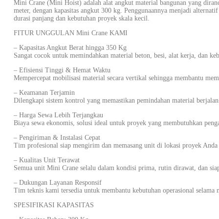
Mini Crane (Mini Hoist) adalah alat angkut material bangunan yang dira
meter, dengan kapasitas angkut 300 kg. Penggunaannya menjadi alternati
durasi panjang dan kebutuhan proyek skala kecil.
FITUR UNGGULAN Mini Crane KAMI
– Kapasitas Angkut Berat hingga 350 Kg
Sangat cocok untuk memindahkan material beton, besi, alat kerja, dan keb
– Efisiensi Tinggi & Hemat Waktu
Mempercepat mobilisasi material secara vertikal sehingga membantu mem
– Keamanan Terjamin
Dilengkapi sistem kontrol yang memastikan pemindahan material berjalan a
– Harga Sewa Lebih Terjangkau
Biaya sewa ekonomis, solusi ideal untuk proyek yang membutuhkan pengan
– Pengiriman & Instalasi Cepat
Tim profesional siap mengirim dan memasang unit di lokasi proyek Anda 
– Kualitas Unit Terawat
Semua unit Mini Crane selalu dalam kondisi prima, rutin dirawat, dan sia
– Dukungan Layanan Responsif
Tim teknis kami tersedia untuk membantu kebutuhan operasional selama 
SPESIFIKASI KAPASITAS