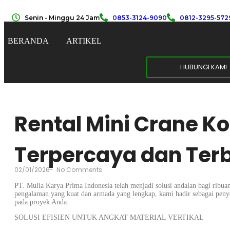
Senin - Minggu 24 Jam
0853-3124-9090
0812-3295-572
BERANDA
ARTIKEL
HUBUNGI KAMI
Rental Mini Crane K
Terpercaya dan Ter
02/01/2026
-
No Comments
PT. Mulia Karya Prima Indonesia telah menjadi solusi andalan bagi ribuan
pengalaman yang kuat dan armada yang lengkap, kami hadir sebagai penye
pada proyek Anda.
SOLUSI EFISIEN UNTUK ANGKAT MATERIAL VERTIKAL