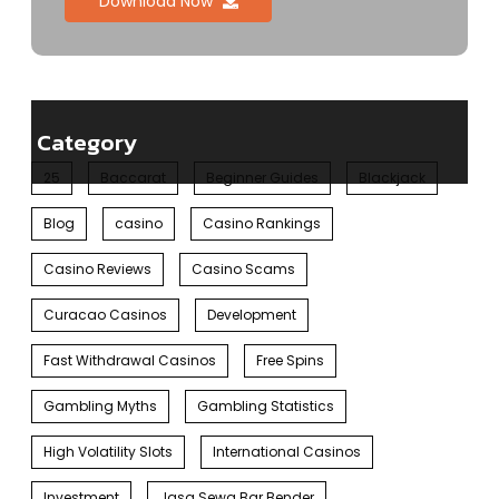
Download Now
Category
25
Baccarat
Beginner Guides
Blackjack
Blog
casino
Casino Rankings
Casino Reviews
Casino Scams
Curacao Casinos
Development
Fast Withdrawal Casinos
Free Spins
Gambling Myths
Gambling Statistics
High Volatility Slots
International Casinos
Investment
Jasa Sewa Bar Bender