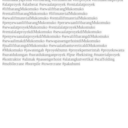
#alatproyek #alatberat #sewaalatproyek #rentalalatproyek
#liftbarangMukomuko #sewaliftbarangMukomuko
#rentalliftbarangMukomuko #liftmaterialMukomuko
#sewaliftmaterialMukomuko #rentalliftmaterialMukomuko
#penyewaanliftbarangMukomuko #persewaanliftbarangMukomuko
#sewaalatproyekMukomuko #rentalalatproyekMukomuko
#rentalalatproyekdiMukomuko #sewaalatproyekdiMukomuko
#penyewaanalatproyekdiMukomuko #sewaliftbarangdiMukomuko
#sewaalimakdiMukomuko #sewapassengerhoistdiMukomuko
#jualliftbarangdiMukomuko #sewaalatbantuverticaldiMukomuko
#Mukomuko #jawatengah #proyekbumn #proyekpemerintah #proyekswasta
#suratdukungan #suratdukunganproyek #lpse #bekisting #materialproyek
#kontraktor #alimak #passengerhoist #alatangkutvertikal #scaffolding
#mobilecrane #borepile #towercrane #pakubumi