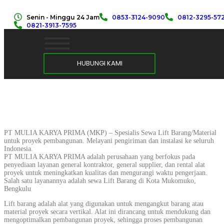
Senin - Minggu 24 Jam
0853-3124-9090
0812-3295-57
0821-3913-7595
HUBUNGI KAMI
PT MULIA KARYA PRIMA (MKP) – Spesialis Sewa Lift Barang/Material
untuk proyek pembangunan. Melayani pengiriman dan instalasi ke seluruh
Indonesia.
PT MULIA KARYA PRIMA adalah perusahaan yang berfokus pada
penyediaan layanan general kontraktor, general supplier, dan rental alat
proyek untuk meningkatkan kualitas dan mengurangi waktu pengerjaan.
Salah satu layanannya adalah sewa Lift Barang di Kota Mukomuko,
Bengkulu
Lift barang adalah alat yang digunakan untuk mengangkut barang atau
material proyek secara vertikal. Alat ini dirancang untuk mendukung dan
mengoptimalkan pembangunan proyek, sehingga proses pembangunan