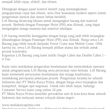
menjadi lebih cepat, efektif, dan efisien.
Dilengkapi dengan panel kontrol intuitif yang memungkinkan
pengoperasian cepat dan efisien, serta fitur keamanan modern seperti sistem
pengereman darurat dan sensor beban berlebih.
Lift Barang dirancang khusus untuk mengangkut barang dan material
proyek. Berbeda dengan Passenger Hoist (PH) atau Alimak, yang dapat
mengangkut tenaga manusia dan material sekaligus.
Lift barang memiliki keunggulan dengan harga yang jauh lebih terjangkau
dibandingkan dengan Passenger Hoist (PH) atau Alimak. Harga sewa Lift
Barang juga lebih murah daripada Tower Crane atau Mobile Crane. Oleh
karena itu, sewa Lift Barang menjadi pilihan utama dan terbaik untuk
proyek konstruksi.
Kapasitas Lift Barang yang kami miliki Single Cabin dan Double Cabin 1 –
4 Ton.
Kami rutin melakukan pengecekan keselamatan dan menyediakan operator
untuk pengoperasian Lift Barang serta perawatan rutin berkala. Lift Barang
kami memenuhi persyaratan keselamatan dan terjaga kualitasnya,
mendukung percepatan pekerjaan proyek. Pengiriman tersedia ke seluruh
Indonesia dari PT Mulia Karya Prima, dengan harga sewa terjangkau dan
kompetitif, dengan opsi negosiasi. Untuk info lebih lanjut, hubungi
Customer Service kami yang online 24 jam.
PT Mulia Karya Prima memiliki perwakilan unit di kota-kota besar seluruh
Indonesia dan melayani semua wilayah dalam negeri.
www.muliakaryaprima.com
#muliakaryaprima #liftbarang #liftmaterial #liftproyek #liftmaterialproyek