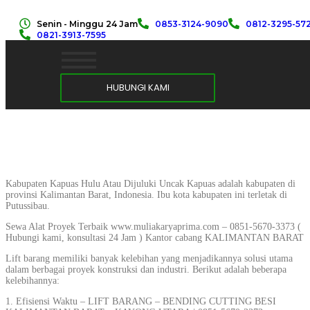
Senin - Minggu 24 Jam
0853-3124-9090
0812-3295-57
0821-3913-7595
HUBUNGI KAMI
Kabupaten Kapuas Hulu Atau Dijuluki Uncak Kapuas adalah kabupaten di
provinsi Kalimantan Barat, Indonesia. Ibu kota kabupaten ini terletak di
Putussibau.
Sewa Alat Proyek Terbaik www.muliakaryaprima.com – 0851-5670-3373 (
Hubungi kami, konsultasi 24 Jam ) Kantor cabang KALIMANTAN BARAT
Lift barang memiliki banyak kelebihan yang menjadikannya solusi utama
dalam berbagai proyek konstruksi dan industri. Berikut adalah beberapa
kelebihannya:
1. Efisiensi Waktu – LIFT BARANG – BENDING CUTTING BESI