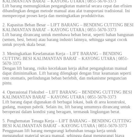
KALIMANTAN BARAT – KAYONG UTARA | 0851-5670-3373
Lift barang memungkinkan pengangkutan material secara cepat dan efisien
dibandingkan dengan metode manual atau alat transportasi tradisional. Ini
mempercepat proses kerja dan meningkatkan produktivitas.
2. Kapasitas Beban Besar – LIFT BARANG – BENDING CUTTING BESI
KALIMANTAN BARAT – KAYONG UTARA | 0851-5670-3373
Lift barang dirancang untuk membawa beban berat, seperti bahan bangunan
(semen, besi, beton) atau barang industri lainnya, sehingga sangat cocok
untuk proyek skala besar.
3. Meningkatkan Keselamatan Kerja – LIFT BARANG – BENDING
CUTTING BESI KALIMANTAN BARAT – KAYONG UTARA | 0851-
5670-3373
Dengan lift barang, risiko kecelakaan kerja akibat pengangkutan manual
dapat diminimalkan. Lift barang dilengkapi dengan fitur keamanan seperti
rem otomatis, perlindungan beban berlebih, dan mekanisme penguncian
pintu.
4. Operasional Fleksibel – LIFT BARANG – BENDING CUTTING BESI
KALIMANTAN BARAT – KAYONG UTARA | 0851-5670-3373
Lift barang dapat digunakan di berbagai lokasi, baik di area konstruksi,
gudang, maupun pabrik. Selain itu, lift barang umumnya dirancang untuk
beroperasi dalam kondisi yang beragam, termasuk lingkungan berat.
5. Penghematan Tenaga Kerja – LIFT BARANG – BENDING CUTTING
BESI KALIMANTAN BARAT – KAYONG UTARA | 0851-5670-3373
Penggunaan lift barang mengurangi kebutuhan tenaga kerja untuk
mengangkut material secara manual, sehingga dapat mengurangi biaya