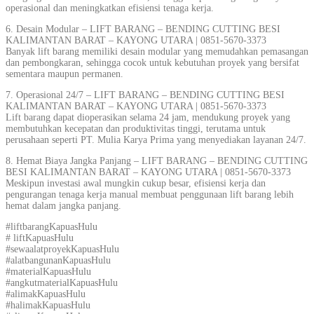
operasional dan meningkatkan efisiensi tenaga kerja.
6. Desain Modular – LIFT BARANG – BENDING CUTTING BESI
KALIMANTAN BARAT – KAYONG UTARA | 0851-5670-3373
Banyak lift barang memiliki desain modular yang memudahkan pemasangan
dan pembongkaran, sehingga cocok untuk kebutuhan proyek yang bersifat
sementara maupun permanen.
7. Operasional 24/7 – LIFT BARANG – BENDING CUTTING BESI
KALIMANTAN BARAT – KAYONG UTARA | 0851-5670-3373
Lift barang dapat dioperasikan selama 24 jam, mendukung proyek yang
membutuhkan kecepatan dan produktivitas tinggi, terutama untuk
perusahaan seperti PT. Mulia Karya Prima yang menyediakan layanan 24/7.
8. Hemat Biaya Jangka Panjang – LIFT BARANG – BENDING CUTTING
BESI KALIMANTAN BARAT – KAYONG UTARA | 0851-5670-3373
Meskipun investasi awal mungkin cukup besar, efisiensi kerja dan
pengurangan tenaga kerja manual membuat penggunaan lift barang lebih
hemat dalam jangka panjang.
#liftbarangKapuasHulu
# liftKapuasHulu
#sewaalatproyekKapuasHulu
#alatbangunanKapuasHulu
#materialKapuasHulu
#angkutmaterialKapuasHulu
#alimakKapuasHulu
#halimakKapuasHulu