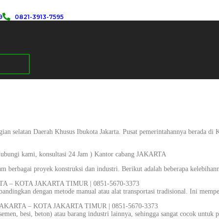
9
0821-3913-7595
agian selatan Daerah Khusus Ibukota Jakarta. Pusat pemerintahannya berada di 
ubungi kami, konsultasi 24 Jam ) Kantor cabang JAKARTA
m berbagai proyek konstruksi dan industri. Berikut adalah beberapa kelebihan
TA – KOTA JAKARTA TIMUR | 0851-5670-3373
andingkan dengan metode manual atau alat transportasi tradisional. Ini mempe
 JAKARTA – KOTA JAKARTA TIMUR | 0851-5670-3373
men, besi, beton) atau barang industri lainnya, sehingga sangat cocok untuk p