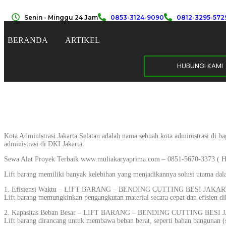
Senin - Minggu 24 Jam
0853-3124-9090
0812-3295-572
BERANDA
ARTIKEL
HUBUNGI KAMI
Kota Administrasi Jakarta Selatan adalah nama sebuah kota administrasi di b
administrasi di DKI Jakarta.
Sewa Alat Proyek Terbaik www.muliakaryaprima.com – 0851-5670-3373 ( H
Lift barang memiliki banyak kelebihan yang menjadikannya solusi utama dala
1. Efisiensi Waktu – LIFT BARANG – BENDING CUTTING BESI JAKAR
Lift barang memungkinkan pengangkutan material secara cepat dan efisien dib
2. Kapasitas Beban Besar – LIFT BARANG – BENDING CUTTING BESI
Lift barang dirancang untuk membawa beban berat, seperti bahan bangunan (se