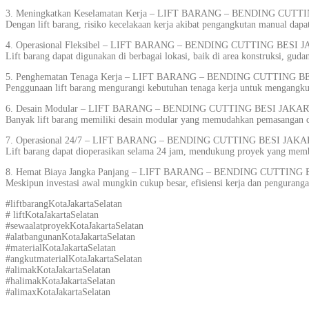
3. Meningkatkan Keselamatan Kerja – LIFT BARANG – BENDING CUT
Dengan lift barang, risiko kecelakaan kerja akibat pengangkutan manual dap
4. Operasional Fleksibel – LIFT BARANG – BENDING CUTTING BESI 
Lift barang dapat digunakan di berbagai lokasi, baik di area konstruksi, gu
5. Penghematan Tenaga Kerja – LIFT BARANG – BENDING CUTTING B
Penggunaan lift barang mengurangi kebutuhan tenaga kerja untuk mengangkut 
6. Desain Modular – LIFT BARANG – BENDING CUTTING BESI JAKAR
Banyak lift barang memiliki desain modular yang memudahkan pemasangan d
7. Operasional 24/7 – LIFT BARANG – BENDING CUTTING BESI JAKA
Lift barang dapat dioperasikan selama 24 jam, mendukung proyek yang membu
8. Hemat Biaya Jangka Panjang – LIFT BARANG – BENDING CUTTING
Meskipun investasi awal mungkin cukup besar, efisiensi kerja dan pengurang
#liftbarangKotaJakartaSelatan
# liftKotaJakartaSelatan
#sewaalatproyekKotaJakartaSelatan
#alatbangunanKotaJakartaSelatan
#materialKotaJakartaSelatan
#angkutmaterialKotaJakartaSelatan
#alimakKotaJakartaSelatan
#halimakKotaJakartaSelatan
#alimaxKotaJakartaSelatan