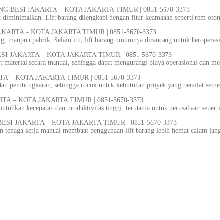
TING BESI JAKARTA – KOTA JAKARTA TIMUR | 0851-5670-3373
at diminimalkan. Lift barang dilengkapi dengan fitur keamanan seperti rem oto
JAKARTA – KOTA JAKARTA TIMUR | 0851-5670-3373
dang, maupun pabrik. Selain itu, lift barang umumnya dirancang untuk beropera
ESI JAKARTA – KOTA JAKARTA TIMUR | 0851-5670-3373
material secara manual, sehingga dapat mengurangi biaya operasional dan meni
TA – KOTA JAKARTA TIMUR | 0851-5670-3373
an pembongkaran, sehingga cocok untuk kebutuhan proyek yang bersifat sem
RTA – KOTA JAKARTA TIMUR | 0851-5670-3373
tuhkan kecepatan dan produktivitas tinggi, terutama untuk perusahaan seper
 BESI JAKARTA – KOTA JAKARTA TIMUR | 0851-5670-3373
an tenaga kerja manual membuat penggunaan lift barang lebih hemat dalam jan