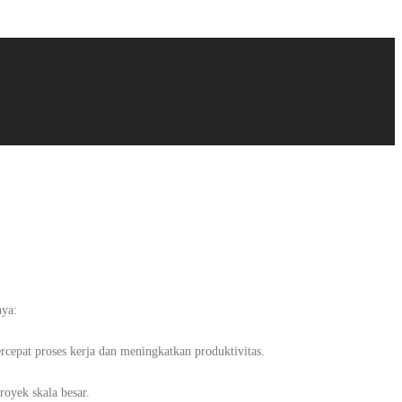
nya:
rcepat proses kerja dan meningkatkan produktivitas.
royek skala besar.