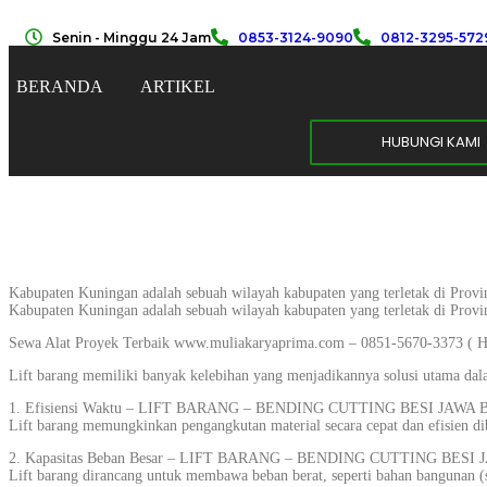
Senin - Minggu 24 Jam
0853-3124-9090
0812-3295-572
BERANDA
ARTIKEL
HUBUNGI KAMI
Kabupaten Kuningan adalah sebuah wilayah kabupaten yang terletak di Provi
Kabupaten Kuningan adalah sebuah wilayah kabupaten yang terletak di Provi
Sewa Alat Proyek Terbaik www.muliakaryaprima.com – 0851-5670-3373 ( H
Lift barang memiliki banyak kelebihan yang menjadikannya solusi utama dala
1. Efisiensi Waktu – LIFT BARANG – BENDING CUTTING BESI JAWA 
Lift barang memungkinkan pengangkutan material secara cepat dan efisien dib
2. Kapasitas Beban Besar – LIFT BARANG – BENDING CUTTING BESI
Lift barang dirancang untuk membawa beban berat, seperti bahan bangunan (se