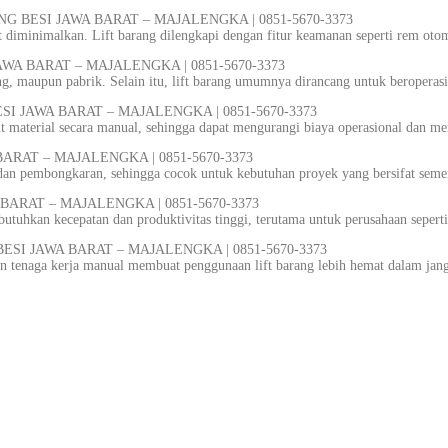
TING BESI JAWA BARAT – MAJALENGKA | 0851-5670-3373
at diminimalkan. Lift barang dilengkapi dengan fitur keamanan seperti rem oto
 JAWA BARAT – MAJALENGKA | 0851-5670-3373
dang, maupun pabrik. Selain itu, lift barang umumnya dirancang untuk beropera
ESI JAWA BARAT – MAJALENGKA | 0851-5670-3373
material secara manual, sehingga dapat mengurangi biaya operasional dan meni
BARAT – MAJALENGKA | 0851-5670-3373
an pembongkaran, sehingga cocok untuk kebutuhan proyek yang bersifat sem
 BARAT – MAJALENGKA | 0851-5670-3373
tuhkan kecepatan dan produktivitas tinggi, terutama untuk perusahaan seper
 BESI JAWA BARAT – MAJALENGKA | 0851-5670-3373
an tenaga kerja manual membuat penggunaan lift barang lebih hemat dalam jan