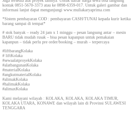
Juga tersedia alat proyek lainnya. Untuk daftar harga sewa bisa langsung
kontak 0851-5670-3373 atau ke 0898-6359-017. Untuk galeri gambar dan
informasi lanjut dapat mengunjungi www.muliakaryaprima.com
*Sistem pembayaran COD : pembayaran CASH/TUNAI kepada kurir ketika
barang sampai di tempat*
# stok banyak – ready 24 jam x 1 minggu – pesan langsung antar – mesin
BARU tidak mudah rusak – bisa pesan kapanpun untuk pemakaian
kapanpun – tidak perlu pre order/booking – murah – terpercaya
#liftbarangKolaka
# liftKolaka
#sewaalatproyekKolaka
#alatbangunanKolaka
#materialKolaka
#angkutmaterialKolaka
#alimakKolaka
#halimakKolaka
#alimaxKolaka
Kami melayani wilayah : KOLAKA, KOLAKA, KOLAKA TIMUR,
KOLAKA UTARA, KONAWE dan wilayah lain di Provinsi SULAWESI
TENGGARA