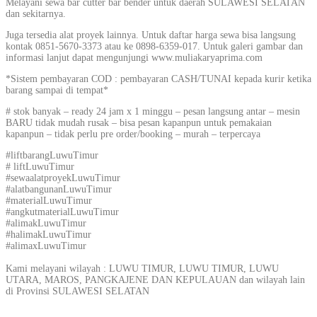
Melayani sewa bar cutter bar bender untuk daerah SULAWESI SELATAN
dan sekitarnya.
Juga tersedia alat proyek lainnya. Untuk daftar harga sewa bisa langsung
kontak 0851-5670-3373 atau ke 0898-6359-017. Untuk galeri gambar dan
informasi lanjut dapat mengunjungi www.muliakaryaprima.com
*Sistem pembayaran COD : pembayaran CASH/TUNAI kepada kurir ketika
barang sampai di tempat*
# stok banyak – ready 24 jam x 1 minggu – pesan langsung antar – mesin
BARU tidak mudah rusak – bisa pesan kapanpun untuk pemakaian
kapanpun – tidak perlu pre order/booking – murah – terpercaya
#liftbarangLuwuTimur
# liftLuwuTimur
#sewaalatproyekLuwuTimur
#alatbangunanLuwuTimur
#materialLuwuTimur
#angkutmaterialLuwuTimur
#alimakLuwuTimur
#halimakLuwuTimur
#alimaxLuwuTimur
Kami melayani wilayah : LUWU TIMUR, LUWU TIMUR, LUWU
UTARA, MAROS, PANGKAJENE DAN KEPULAUAN dan wilayah lain
di Provinsi SULAWESI SELATAN