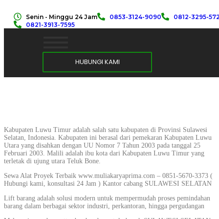
Senin - Minggu 24 Jam
0853-3124-9090
0812-3295-57
0821-3913-7595
HUBUNGI KAMI
Kabupaten Luwu Timur adalah salah satu kabupaten di Provinsi Sulawesi
Selatan, Indonesia. Kabupaten ini berasal dari pemekaran Kabupaten Luwu
Utara yang disahkan dengan UU Nomor 7 Tahun 2003 pada tanggal 25
Februari 2003. Malili adalah ibu kota dari Kabupaten Luwu Timur yang
terletak di ujung utara Teluk Bone.
Sewa Alat Proyek Terbaik www.muliakaryaprima.com – 0851-5670-3373 (
Hubungi kami, konsultasi 24 Jam ) Kantor cabang SULAWESI SELATAN
Lift barang adalah solusi modern untuk mempermudah proses pemindahan
barang dalam berbagai sektor industri, perkantoran, hingga pergudangan