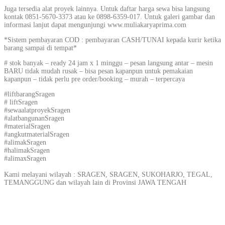
Juga tersedia alat proyek lainnya. Untuk daftar harga sewa bisa langsung
kontak 0851-5670-3373 atau ke 0898-6359-017. Untuk galeri gambar dan
informasi lanjut dapat mengunjungi www.muliakaryaprima.com
*Sistem pembayaran COD : pembayaran CASH/TUNAI kepada kurir ketika
barang sampai di tempat*
# stok banyak – ready 24 jam x 1 minggu – pesan langsung antar – mesin
BARU tidak mudah rusak – bisa pesan kapanpun untuk pemakaian
kapanpun – tidak perlu pre order/booking – murah – terpercaya
#liftbarangSragen
# liftSragen
#sewaalatproyekSragen
#alatbangunanSragen
#materialSragen
#angkutmaterialSragen
#alimakSragen
#halimakSragen
#alimaxSragen
Kami melayani wilayah : SRAGEN, SRAGEN, SUKOHARJO, TEGAL,
TEMANGGUNG dan wilayah lain di Provinsi JAWA TENGAH