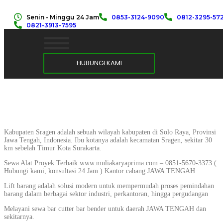
Senin - Minggu 24 Jam
0853-3124-9090
0812-3295-57
0821-3913-7595
HUBUNGI KAMI
Kabupaten Sragen adalah sebuah wilayah kabupaten di Solo Raya, Provinsi
Jawa Tengah, Indonesia. Ibu kotanya adalah kecamatan Sragen, sekitar 30
km sebelah Timur Kota Surakarta.
Sewa Alat Proyek Terbaik www.muliakaryaprima.com – 0851-5670-3373 (
Hubungi kami, konsultasi 24 Jam ) Kantor cabang JAWA TENGAH
Lift barang adalah solusi modern untuk mempermudah proses pemindahan
barang dalam berbagai sektor industri, perkantoran, hingga pergudangan
Melayani sewa bar cutter bar bender untuk daerah JAWA TENGAH dan
sekitarnya.