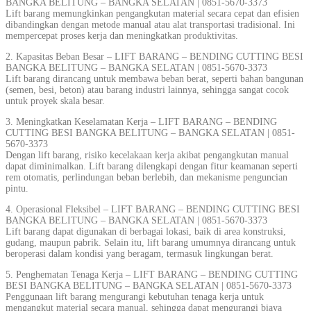
BANGKA BELITUNG – BANGKA SELATAN | 0851-5670-3373
Lift barang memungkinkan pengangkutan material secara cepat dan efisien
dibandingkan dengan metode manual atau alat transportasi tradisional. Ini
mempercepat proses kerja dan meningkatkan produktivitas.
2. Kapasitas Beban Besar – LIFT BARANG – BENDING CUTTING BESI
BANGKA BELITUNG – BANGKA SELATAN | 0851-5670-3373
Lift barang dirancang untuk membawa beban berat, seperti bahan bangunan
(semen, besi, beton) atau barang industri lainnya, sehingga sangat cocok
untuk proyek skala besar.
3. Meningkatkan Keselamatan Kerja – LIFT BARANG – BENDING
CUTTING BESI BANGKA BELITUNG – BANGKA SELATAN | 0851-
5670-3373
Dengan lift barang, risiko kecelakaan kerja akibat pengangkutan manual
dapat diminimalkan. Lift barang dilengkapi dengan fitur keamanan seperti
rem otomatis, perlindungan beban berlebih, dan mekanisme penguncian
pintu.
4. Operasional Fleksibel – LIFT BARANG – BENDING CUTTING BESI
BANGKA BELITUNG – BANGKA SELATAN | 0851-5670-3373
Lift barang dapat digunakan di berbagai lokasi, baik di area konstruksi,
gudang, maupun pabrik. Selain itu, lift barang umumnya dirancang untuk
beroperasi dalam kondisi yang beragam, termasuk lingkungan berat.
5. Penghematan Tenaga Kerja – LIFT BARANG – BENDING CUTTING
BESI BANGKA BELITUNG – BANGKA SELATAN | 0851-5670-3373
Penggunaan lift barang mengurangi kebutuhan tenaga kerja untuk
mengangkut material secara manual, sehingga dapat mengurangi biaya