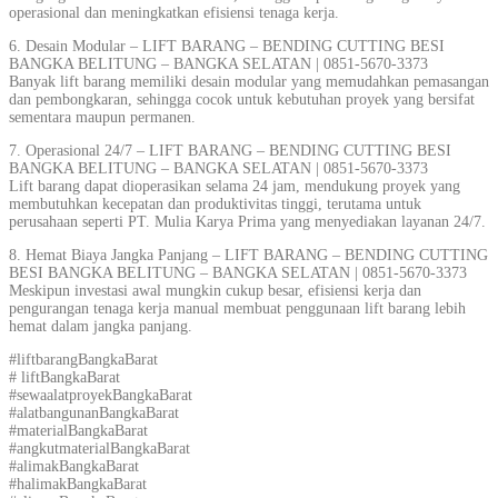
operasional dan meningkatkan efisiensi tenaga kerja.
6. Desain Modular – LIFT BARANG – BENDING CUTTING BESI
BANGKA BELITUNG – BANGKA SELATAN | 0851-5670-3373
Banyak lift barang memiliki desain modular yang memudahkan pemasangan
dan pembongkaran, sehingga cocok untuk kebutuhan proyek yang bersifat
sementara maupun permanen.
7. Operasional 24/7 – LIFT BARANG – BENDING CUTTING BESI
BANGKA BELITUNG – BANGKA SELATAN | 0851-5670-3373
Lift barang dapat dioperasikan selama 24 jam, mendukung proyek yang
membutuhkan kecepatan dan produktivitas tinggi, terutama untuk
perusahaan seperti PT. Mulia Karya Prima yang menyediakan layanan 24/7.
8. Hemat Biaya Jangka Panjang – LIFT BARANG – BENDING CUTTING
BESI BANGKA BELITUNG – BANGKA SELATAN | 0851-5670-3373
Meskipun investasi awal mungkin cukup besar, efisiensi kerja dan
pengurangan tenaga kerja manual membuat penggunaan lift barang lebih
hemat dalam jangka panjang.
#liftbarangBangkaBarat
# liftBangkaBarat
#sewaalatproyekBangkaBarat
#alatbangunanBangkaBarat
#materialBangkaBarat
#angkutmaterialBangkaBarat
#alimakBangkaBarat
#halimakBangkaBarat