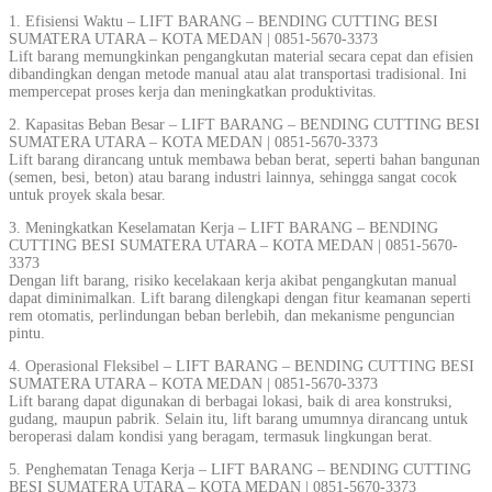
1. Efisiensi Waktu – LIFT BARANG – BENDING CUTTING BESI
SUMATERA UTARA – KOTA MEDAN | 0851-5670-3373
Lift barang memungkinkan pengangkutan material secara cepat dan efisien
dibandingkan dengan metode manual atau alat transportasi tradisional. Ini
mempercepat proses kerja dan meningkatkan produktivitas.
2. Kapasitas Beban Besar – LIFT BARANG – BENDING CUTTING BESI
SUMATERA UTARA – KOTA MEDAN | 0851-5670-3373
Lift barang dirancang untuk membawa beban berat, seperti bahan bangunan
(semen, besi, beton) atau barang industri lainnya, sehingga sangat cocok
untuk proyek skala besar.
3. Meningkatkan Keselamatan Kerja – LIFT BARANG – BENDING
CUTTING BESI SUMATERA UTARA – KOTA MEDAN | 0851-5670-
3373
Dengan lift barang, risiko kecelakaan kerja akibat pengangkutan manual
dapat diminimalkan. Lift barang dilengkapi dengan fitur keamanan seperti
rem otomatis, perlindungan beban berlebih, dan mekanisme penguncian
pintu.
4. Operasional Fleksibel – LIFT BARANG – BENDING CUTTING BESI
SUMATERA UTARA – KOTA MEDAN | 0851-5670-3373
Lift barang dapat digunakan di berbagai lokasi, baik di area konstruksi,
gudang, maupun pabrik. Selain itu, lift barang umumnya dirancang untuk
beroperasi dalam kondisi yang beragam, termasuk lingkungan berat.
5. Penghematan Tenaga Kerja – LIFT BARANG – BENDING CUTTING
BESI SUMATERA UTARA – KOTA MEDAN | 0851-5670-3373