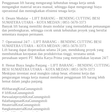
Penggunaan lift barang mengurangi kebutuhan tenaga kerja untuk
mengangkut material secara manual, sehingga dapat mengurangi biaya
operasional dan meningkatkan efisiensi tenaga kerja.
6. Desain Modular – LIFT BARANG – BENDING CUTTING BESI
SUMATERA UTARA – KOTA MEDAN | 0851-5670-3373
Banyak lift barang memiliki desain modular yang memudahkan pemasangan
dan pembongkaran, sehingga cocok untuk kebutuhan proyek yang bersifat
sementara maupun permanen.
7. Operasional 24/7 – LIFT BARANG – BENDING CUTTING BESI
SUMATERA UTARA – KOTA MEDAN | 0851-5670-3373
Lift barang dapat dioperasikan selama 24 jam, mendukung proyek yang
membutuhkan kecepatan dan produktivitas tinggi, terutama untuk
perusahaan seperti PT. Mulia Karya Prima yang menyediakan layanan 24/7.
8. Hemat Biaya Jangka Panjang – LIFT BARANG – BENDING CUTTING
BESI SUMATERA UTARA – KOTA MEDAN | 0851-5670-3373
Meskipun investasi awal mungkin cukup besar, efisiensi kerja dan
pengurangan tenaga kerja manual membuat penggunaan lift barang lebih
hemat dalam jangka panjang.
#liftbarangKotaGunungsitoli
# liftKotaGunungsitoli
#sewaalatproyekKotaGunungsitoli
#alatbangunanKotaGunungsitoli
#materialKotaGunungsitoli
#angkutmaterialKotaGunungsitoli