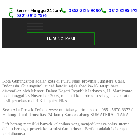
Senin - Minggu 24 Jam
0853-3124-9090
0812-3295-57
0821-3913-7595
HUBUNGI KAMI
Kota Gunungsitoli adalah kota di Pulau Nias, provinsi Sumatera Utara,
Indonesia. Gunungsitoli sudah berdiri sejak abad ke-16, tetapi baru
diresmikan oleh Menteri Dalam Negeri Republik Indonesia, H. Mardiyanto,
pada tanggal 26 November 2008, menjadi kota otonom sebagai salah satu
hasil pemekaran dari Kabupaten Nias.
Sewa Alat Proyek Terbaik www.muliakaryaprima.com – 0851-5670-3373 (
Hubungi kami, konsultasi 24 Jam ) Kantor cabang SUMATERA UTARA
Lift barang memiliki banyak kelebihan yang menjadikannya solusi utama
dalam berbagai proyek konstruksi dan industri. Berikut adalah beberapa
kelebihannya: